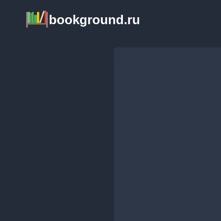
Перейти
bookground.ru
к
содержимому