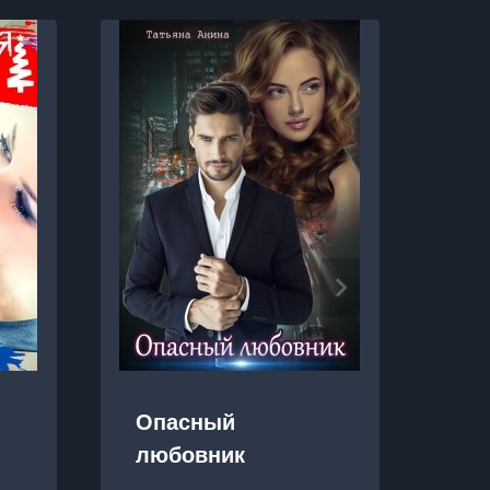
Опасный
Мо
любовник
бо
по