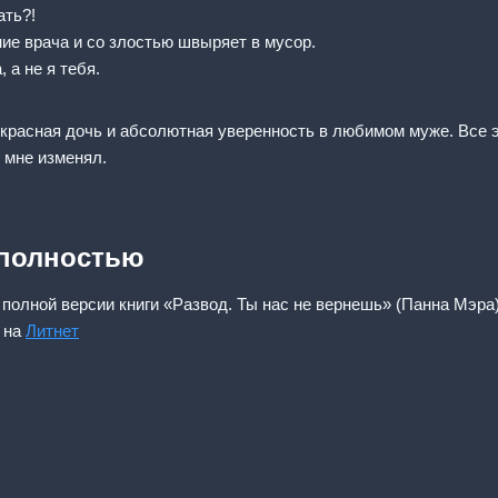
ать?!
ие врача и со злостью швыряет в мусор.
 а не я тебя.
екрасная дочь и абсолютная уверенность в любимом муже. Все э
н мне изменял.
 полностью
 полной версии книги «Развод. Ты нас не вернешь» (Панна Мэра)
 на
Литнет