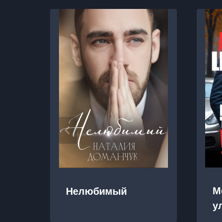
М
Нелюбимый
у