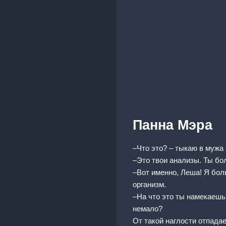
Панна Мэра
–Что это? – тыкаю в мужа
–Это твои анализы. Ты бо
–Вот именно, Леша! Я боль
организм.
–На что это ты намекаешь
немало?
От такой наглости отпада