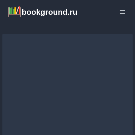
Перейти
bookground.ru
к
содержимому