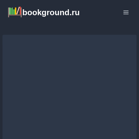
Перейти
bookground.ru
к
содержимому