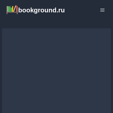
Перейти
bookground.ru
к
содержимому