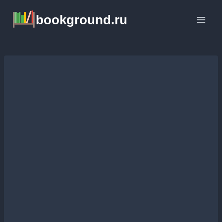
Перейти
bookground.ru
к
содержимому