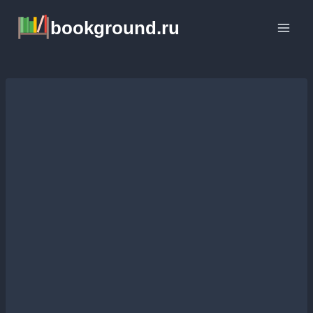
Перейти
bookground.ru
к
содержимому