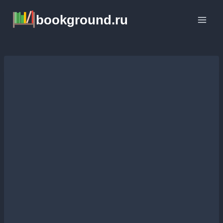
Перейти
bookground.ru
к
содержимому