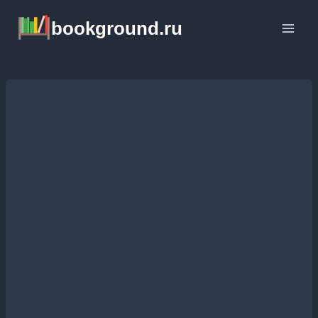
Перейти
bookground.ru
к
содержимому