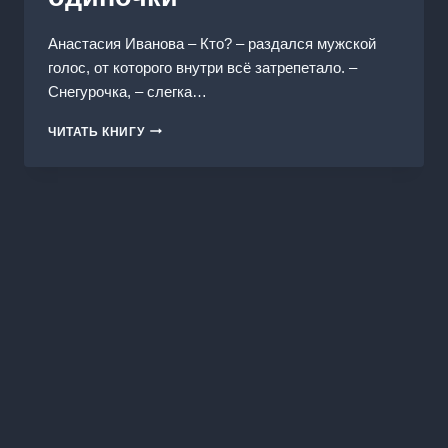
Анастасия Иванoва – Кто? – раздался мужской
голос, от которого внутри всё затрепетало. –
Снегурочка, – слегка…
СНЕГУРОЧКА
ЧИТАТЬ КНИГУ
ДЛЯ
ОТЦА-
ОДИНОЧКИ