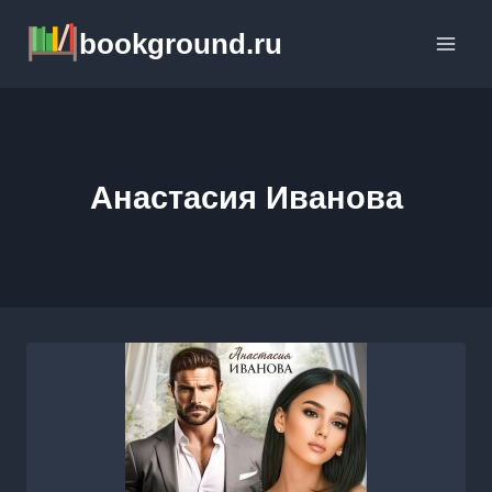
Перейти
bookground.ru
к
содержимому
Анастасия Иванoва