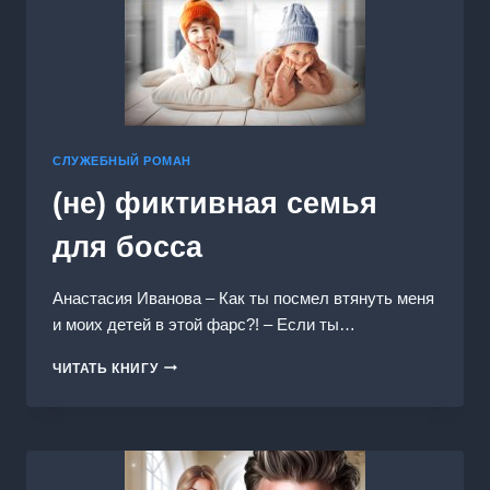
СЛУЖЕБНЫЙ РОМАН
(не) фиктивная семья
для босса
Анастасия Иванoва – Как ты посмел втянуть меня
и моих детей в этой фарс?! – Если ты…
(НЕ)
ЧИТАТЬ КНИГУ
ФИКТИВНАЯ
СЕМЬЯ
ДЛЯ
БОССА