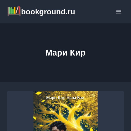
Перейти
bookground.ru
к
содержимому
Мари Кир