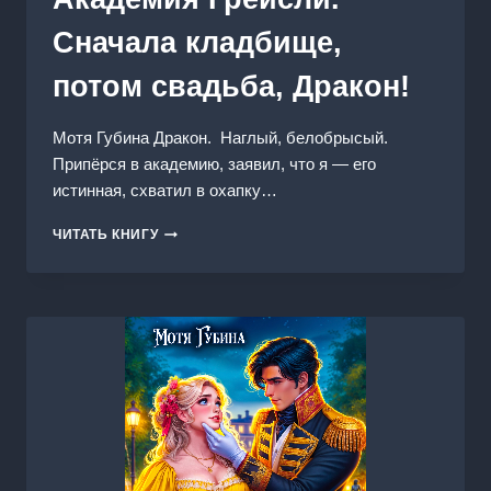
Сначала кладбище,
потом свадьба, Дракон!
Мотя Губина Дракон. Наглый, белобрысый.
Припёрся в академию, заявил, что я — его
истинная, схватил в охапку…
АКАДЕМИЯ
ЧИТАТЬ КНИГУ
ГРЕЙСЛИ.
СНАЧАЛА
КЛАДБИЩЕ,
ПОТОМ
СВАДЬБА,
ДРАКОН!