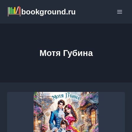
Перейти
bookground.ru
к
содержимому
Мотя Губина