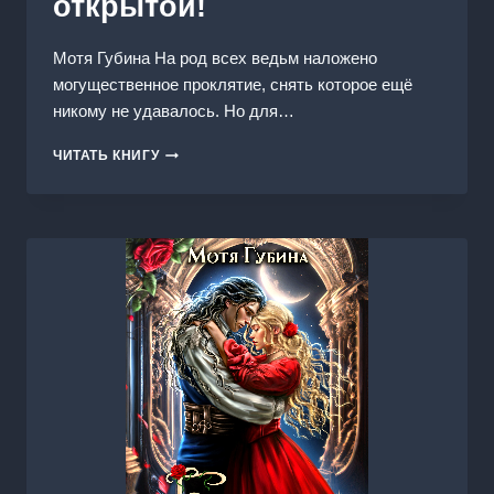
открытой!
Мотя Губина На род всех ведьм наложено
могущественное проклятие, снять которое ещё
никому не удавалось. Но для…
АКАДЕМИЯ
ЧИТАТЬ КНИГУ
ГРЕЙСЛИ.
ОХОТА
НА
ДРОУ
ОБЪЯВЛЯЕТСЯ
ОТКРЫТОЙ!