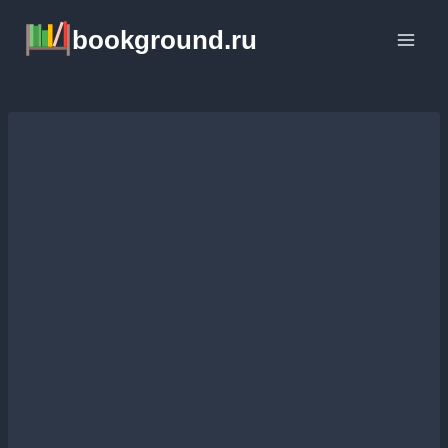
Перейти
bookground.ru
к
содержимому