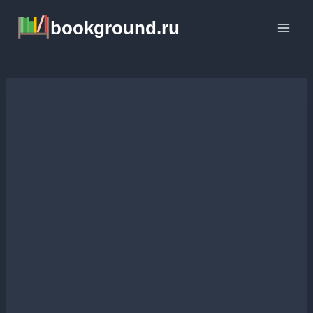
Перейти
bookground.ru
к
содержимому