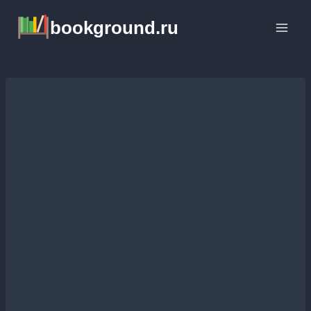
Перейти
bookground.ru
к
содержимому