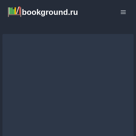
Перейти
bookground.ru
к
содержимому