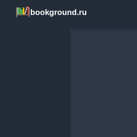
Перейти
bookground.ru
к
содержимому