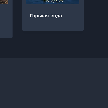
Горькая вода
Не