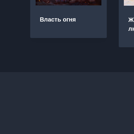
Власть огня
Ж
л