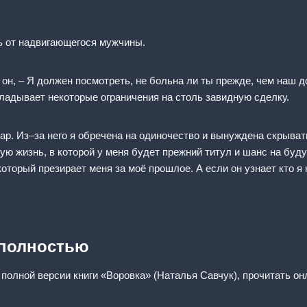
сь от надвигающегося мужчины.
 он, – Я должен посмотреть, не больна ли ты прежде, чем наш до
кладывает некоторые ограничения на столь завидную сделку.
дар. Из–за него я обречена на одиночество и вынуждена скрыват
ую жизнь, в которой у меня будет прежний титул и шанс на буд
который презирает меня за моё прошлое. А если он узнает кто я
 полностью
 полной версии книги «Воровка» (Наталья Савчук), прочитать он