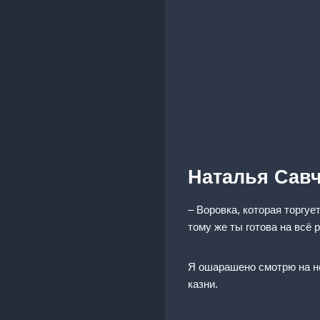
Наталья Сав
– Воровка, которая торгуе
тому же ты готова на всё 
Я ошарашено смотрю на нег
казни.