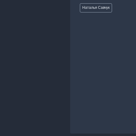
Метки
Наталья Савчук
записи: