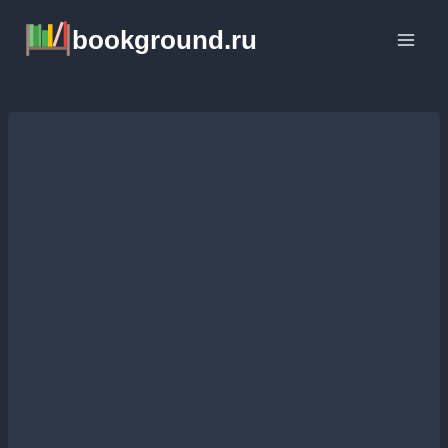
Перейти
bookground.ru
к
содержимому