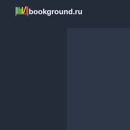
Перейти
bookground.ru
к
содержимому