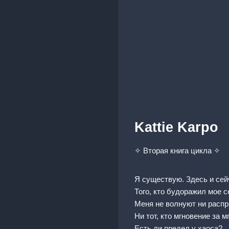
Kattie Karpo
✧ Вторая книга цикла ✧
Я существую. Здесь и сей
Того, кто будоражил мое 
Меня не волнуют ни расп
Ни тот, кто мгновение за
Есть ли предел у хаоса?