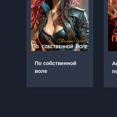
По собственной
А
воле
п