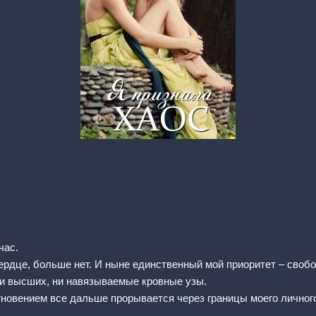
час.
сердце, больше нет. И ныне единственный мой приоритет – свобо
ри высших, ни навязываемые кровные узы.
 мгновением все дальше прорывается через границы моего лично