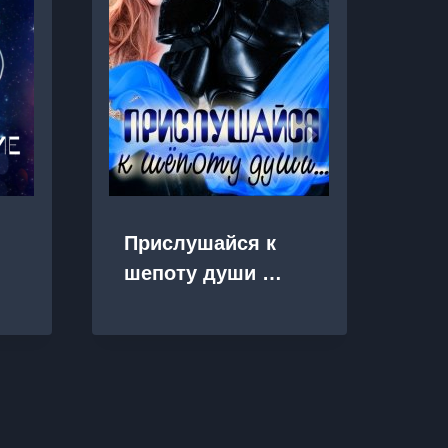
Ст
Прислушайся к
не
шепоту души …
ил
из