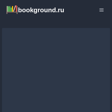
Перейти
bookground.ru
к
содержимому