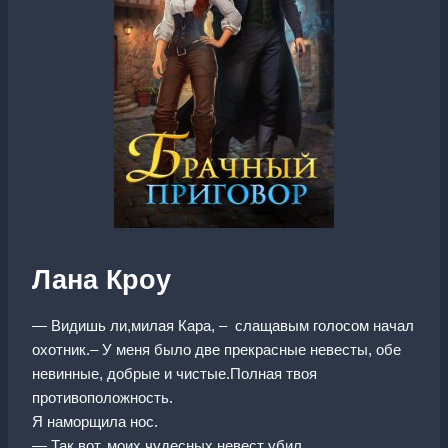
Лана Кроу
— Видишь ли,милая Кара, – слащавым голосом начал
охотник.– У меня было две прекрасные невесты, обе
невинные, добрые и чистые.Полная твоя
противоположность.
Я наморщила нос.
— Так вот, моих чудесных невест убил