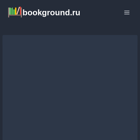
Перейти
bookground.ru
к
содержимому