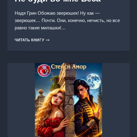
Надя Грин Обожаю зверюшек! Ну как —
зверюшек… Почти. Они, конечно, нечисть, но все
равно такие милашки!…
НЕ
ЧИТАТЬ КНИГУ
БУДИ
ВО
МНЕ
БЕСА