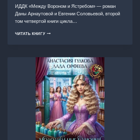
ИДДК «Между Вороном и Ястребом» — роман
Даны Арнаутовой и Евгении Соловьевой, второй
том четвертой книги цикла…
КОРОЛЕВА
ЧИТАТЬ КНИГУ
ТЕНЕЙ.
КНИГА
4.
МЕЖДУ
ВОРОНОМ
И
ЯСТРЕБОМ.
ТОМ
2