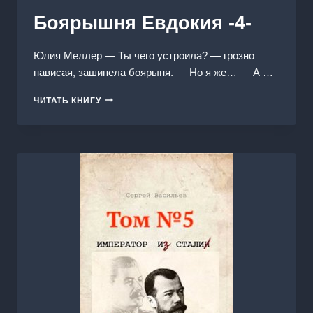
Боярышня Евдокия -4-
Юлия Меллер — Ты чего устроила? — грозно
нависая, зашипела боярыня. — Но я же… — А …
БОЯРЫШНЯ
ЧИТАТЬ КНИГУ
ЕВДОКИЯ
-4-