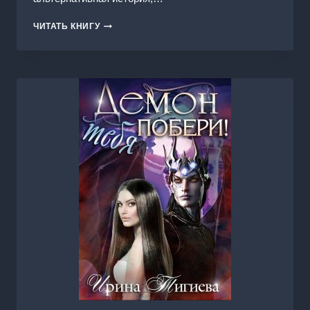
КИПЧАК.
ЧИТАТЬ КНИГУ
КНИГА
1.
ПОСЛЕДНИЙ
ИЗ
РОДА
АШИНА