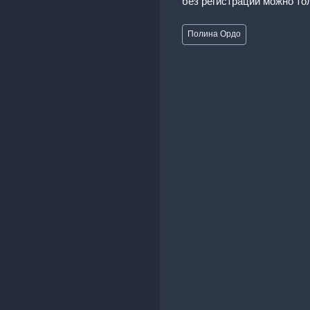
без регистрации можно то
Метки
Полина Ордо
записи: