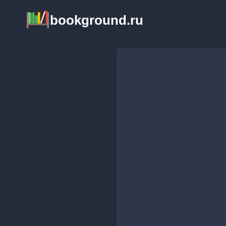
Перейти
bookground.ru
к
содержимому