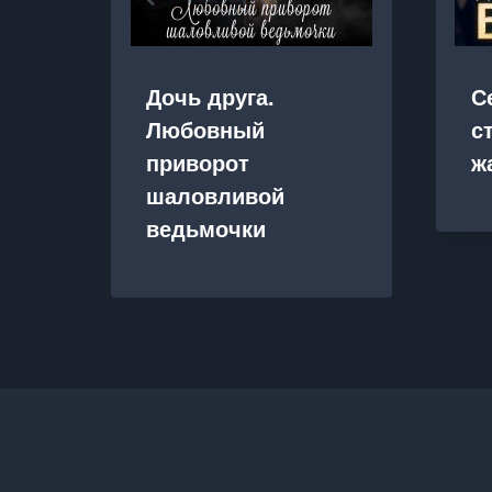
Дочь друга.
С
Любовный
с
приворот
ж
шаловливой
ведьмочки