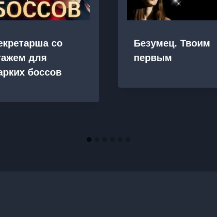
екретарша со
Безумец. Твоим
тажем для
первым
арких боссов