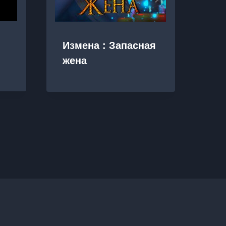
Ст
Измена : Запасная
жена