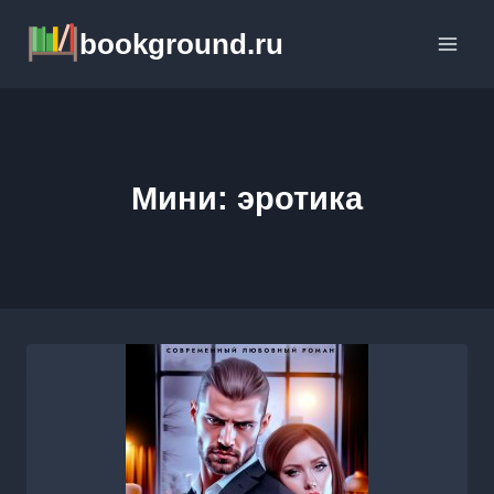
Перейти
bookground.ru
к
содержимому
Мини: эротика