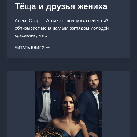
Тёща и друзья жениха
Алекс Стар — А ты что, подружка невесты? —
облизывает меня наглым взглядом молодой
красавчик, и я…
ТЁЩА
ЧИТАТЬ КНИГУ
И
ДРУЗЬЯ
ЖЕНИХА