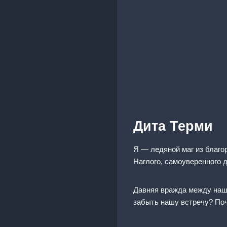
Дита Терми
Я — ледяной маг из благор
Наглого, самоуверенного 
Давняя вражда между наши
забыть нашу встречу? Поч