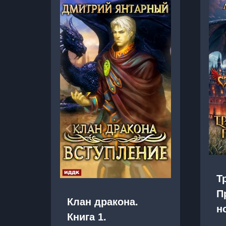
Т
П
Клан дракона.
н
Книга 1.