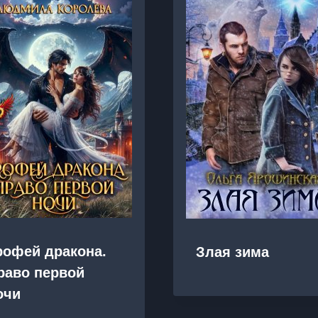
рофей дракона.
Злая зима
раво первой
очи