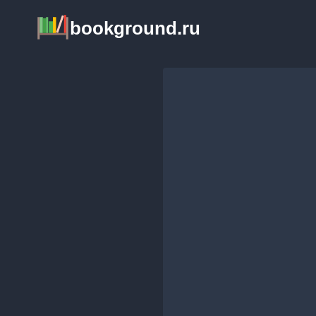
Перейти
bookground.ru
к
содержимому