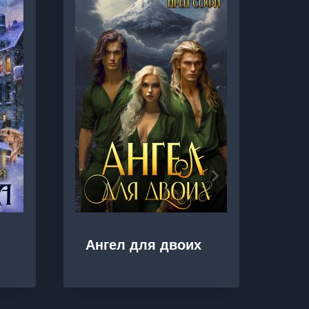
Фи
Ангел для двоих
ле