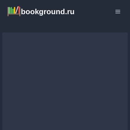
Перейти
bookground.ru
к
содержимому