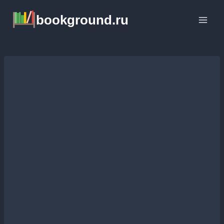
Перейти
bookground.ru
к
содержимому