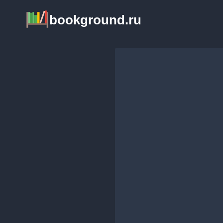
Перейти
bookground.ru
к
содержимому