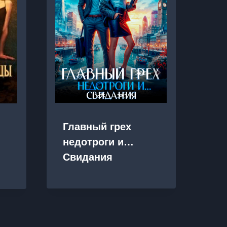
Главный грех
Ко
недотроги и…
пе
Свидания