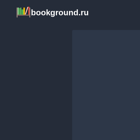
Перейти
bookground.ru
к
содержимому