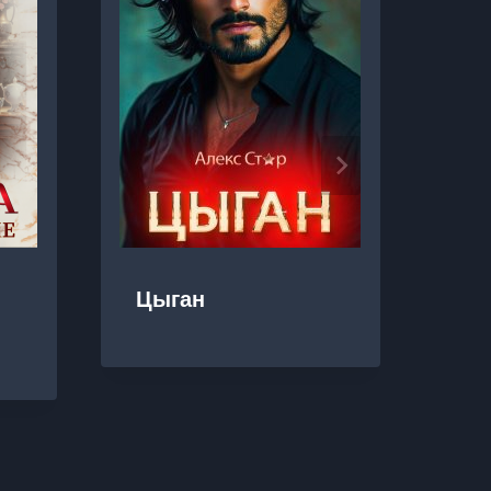
Цыган
Тё
же