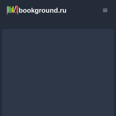
Перейти
bookground.ru
к
содержимому