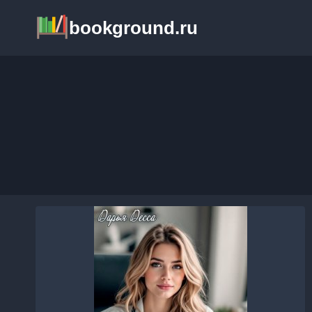
Перейти
bookground.ru
к
содержимому