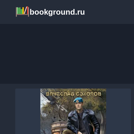
Перейти
bookground.ru
к
содержимому