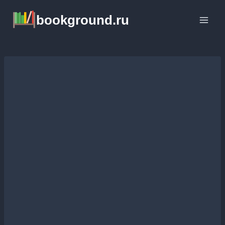
Перейти
bookground.ru
к
содержимому